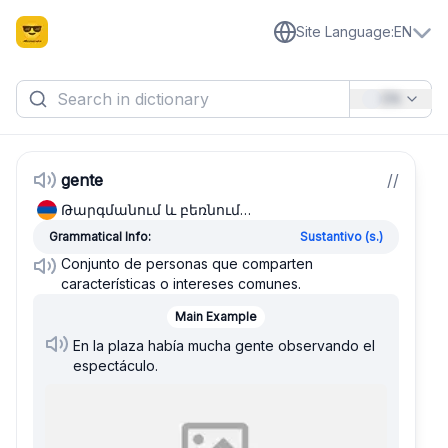
Site Language
:
EN
EN
gente
/
/
Թարգմանում և բեռնում…
Grammatical Info:
Sustantivo (s.)
Conjunto de personas que comparten
características o intereses comunes.
Main Example
En la plaza había mucha gente observando el
espectáculo.