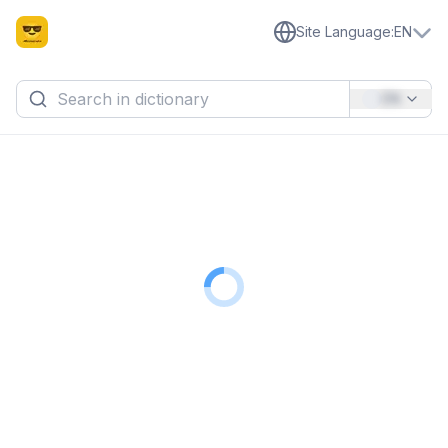
Site Language
:
EN
EN