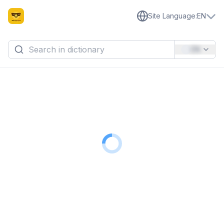
Site Language
:
EN
EN