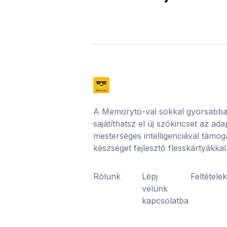
A Memoryto-val sokkal gyorsabb
sajátíthatsz el új szókincset az ad
mesterséges intelligenciával támog
készséget fejlesztő flesskártyákkal
Rólunk
Lépj
Feltétele
velünk
kapcsolatba