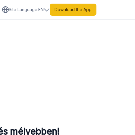
Site Language
:
EN
Download the App
és mélyebben!