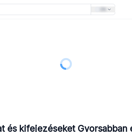
EN
at és kifejezéseket
Gyorsabban 