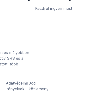
Kezdj el ingyen most
an és mélyebben
aptív SRS és a
atott, több
.
k
Adatvédelmi
Jogi
irányelvek
közlemény