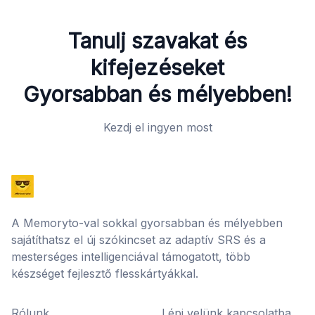
Tanulj szavakat és
kifejezéseket
Gyorsabban és mélyebben!
Kezdj el ingyen most
A Memoryto-val sokkal gyorsabban és mélyebben
sajátíthatsz el új szókincset az adaptív SRS és a
mesterséges intelligenciával támogatott, több
készséget fejlesztő flesskártyákkal.
Rólunk
Lépj velünk kapcsolatba