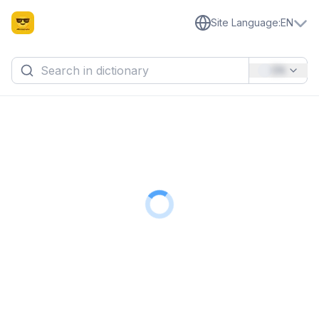
Site Language
:
EN
EN