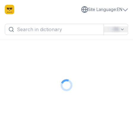
Site Language
:
EN
EN