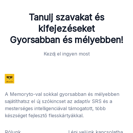
Tanulj szavakat és
kifejezéseket
Gyorsabban és mélyebben!
Kezdj el ingyen most
A Memoryto-val sokkal gyorsabban és mélyebben
sajátíthatsz el új szókincset az adaptív SRS és a
mesterséges intelligenciával támogatott, több
készséget fejlesztő flesskártyákkal.
Rólunk
Lépj velünk kapcsolatba