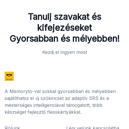
Tanulj szavakat és
kifejezéseket
Gyorsabban és mélyebben!
Kezdj el ingyen most
A Memoryto-val sokkal gyorsabban és mélyebben
sajátíthatsz el új szókincset az adaptív SRS és a
mesterséges intelligenciával támogatott, több
készséget fejlesztő flesskártyákkal.
Rólunk
Lépj velünk kapcsolatba