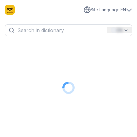
Site Language
:
EN
EN