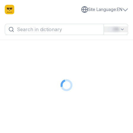
Site Language
:
EN
EN