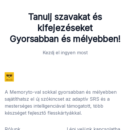
Tanulj szavakat és
kifejezéseket
Gyorsabban és mélyebben!
Kezdj el ingyen most
A Memoryto-val sokkal gyorsabban és mélyebben
sajátíthatsz el új szókincset az adaptív SRS és a
mesterséges intelligenciával támogatott, több
készséget fejlesztő flesskártyákkal.
Rólunk
Lépj velünk kapcsolatba