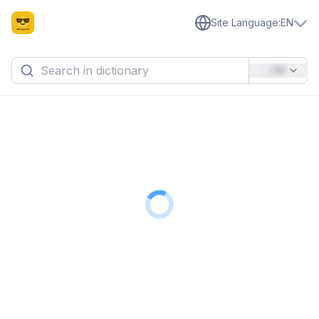
Site Language
:
EN
EN