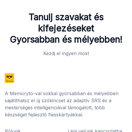
Tanulj szavakat és
kifejezéseket
Gyorsabban és mélyebben!
Kezdj el ingyen most
A Memoryto-val sokkal gyorsabban és mélyebben
sajátíthatsz el új szókincset az adaptív SRS és a
mesterséges intelligenciával támogatott, több
készséget fejlesztő flesskártyákkal.
Rólunk
Lépj velünk kapcsolatba