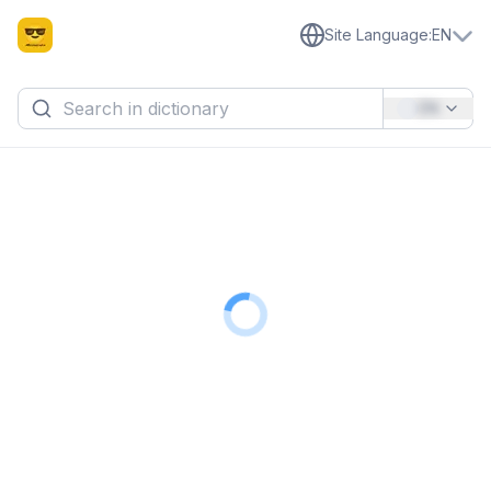
Site Language
:
EN
EN