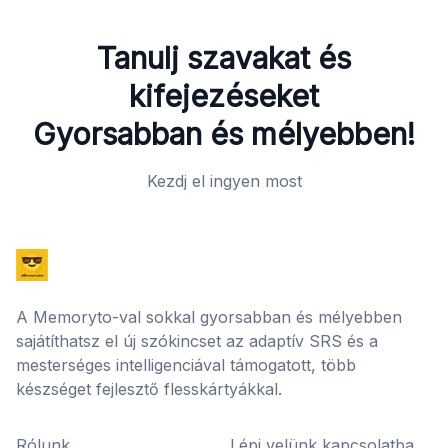
Tanulj szavakat és
kifejezéseket
Gyorsabban és mélyebben!
Kezdj el ingyen most
A Memoryto-val sokkal gyorsabban és mélyebben
sajátíthatsz el új szókincset az adaptív SRS és a
mesterséges intelligenciával támogatott, több
készséget fejlesztő flesskártyákkal.
Rólunk
Lépj velünk kapcsolatba