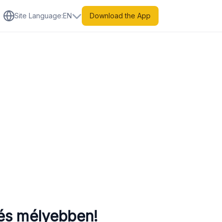
Site Language
:
EN
Download the App
és mélyebben!