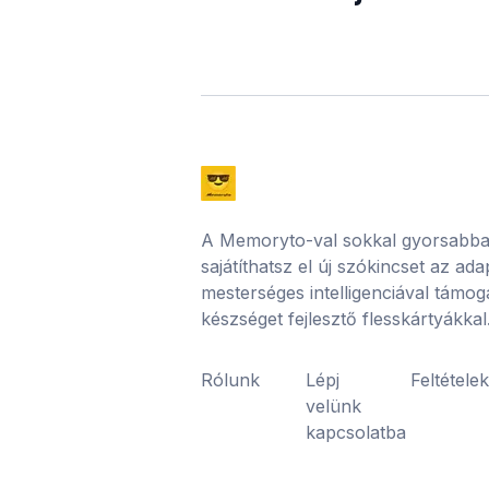
A Memoryto-val sokkal gyorsabb
sajátíthatsz el új szókincset az ad
mesterséges intelligenciával támog
készséget fejlesztő flesskártyákkal
Rólunk
Lépj
Feltétele
velünk
kapcsolatba