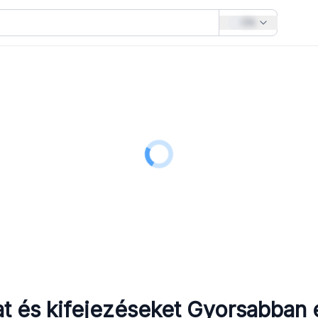
EN
at és kifejezéseket
Gyorsabban 