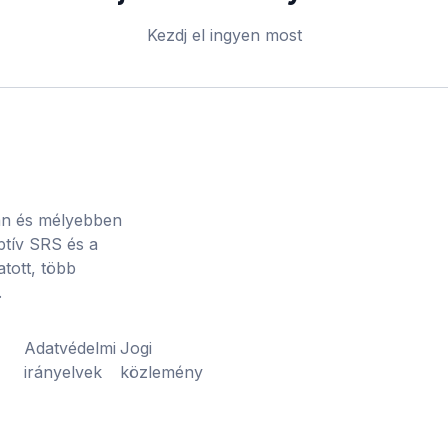
Kezdj el ingyen most
an és mélyebben
aptív SRS és a
atott, több
.
k
Adatvédelmi
Jogi
irányelvek
közlemény