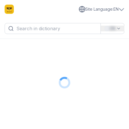
Site Language
:
EN
EN