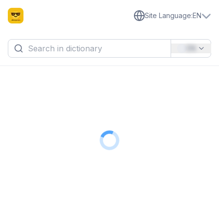
Site Language
:
EN
EN