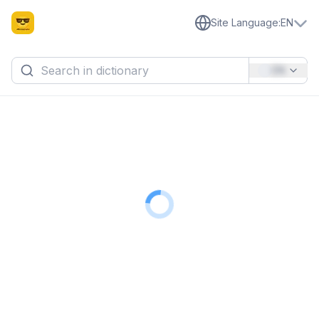
Site Language
:
EN
EN