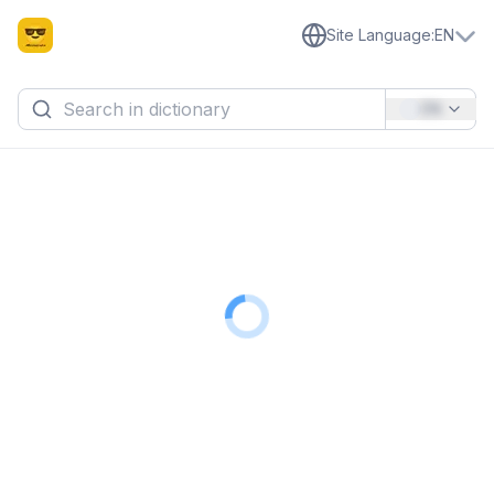
Site Language
:
EN
EN