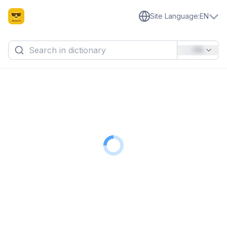
Site Language
:
EN
EN