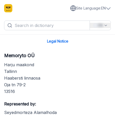
Site Language
:
EN
EN
Legal Notice
Memoryto OÜ
Harju maakond
Tallinn
Haabersti linnaosa
Oja tn 79-2
13516
Represented by:
Seyedmorteza Alamalhoda