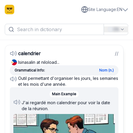
Site Language
:
EN
EN
calendrier
/
/
Isinasalin at niloload...
Grammatical Info:
Nom (n.)
Outil permettant d'organiser les jours, les semaines
et les mois d'une année.
Main Example
J'ai regardé mon calendrier pour voir la date
de la réunion.