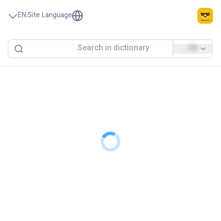
EN
:
Site Language
EN