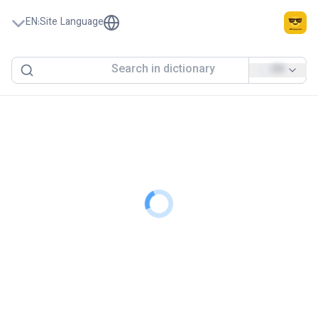
EN
:
Site Language
EN