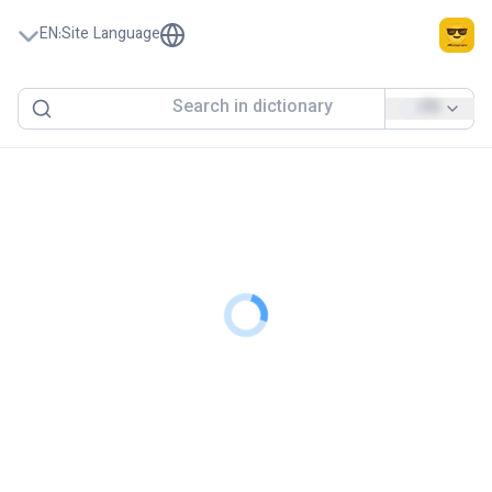
EN
:
Site Language
EN