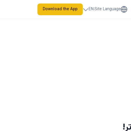
Download the App
EN
:
Site Language
ر!