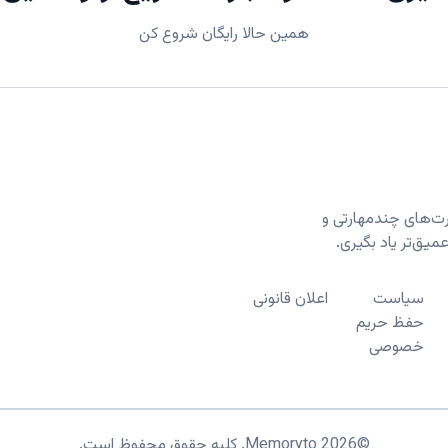
همین حالا رایگان شروع کن
لش‌کارت‌های چندمهارتی و
یق‌تر یاد بگیری.
سیاست
اعلان قانونی
حفظ حریم
خصوصی
©
2026
Memoryto.
کلیه حقوق محفوظ است.