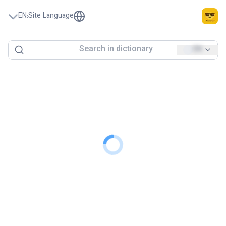
EN
:
Site Language
EN