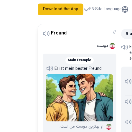
Download the App
EN
:
Site Language
/
/
Freund
Gra
دوست
E
e
s
Main Example
Er ist mein bester Freund.
او بهترین دوست من است.