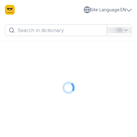
Site Language
:
EN
EN