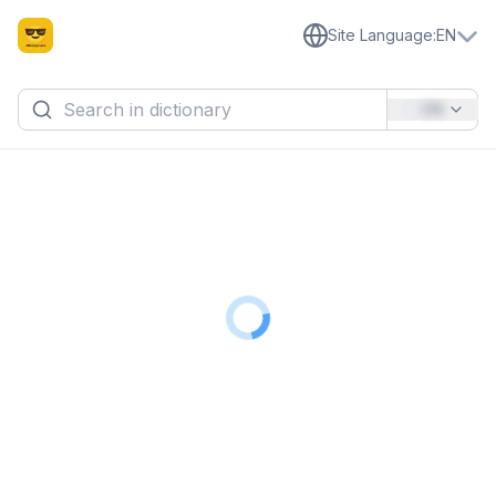
Site Language
:
EN
EN