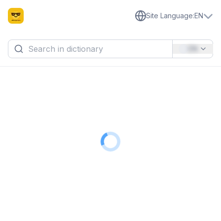
Site Language
:
EN
EN