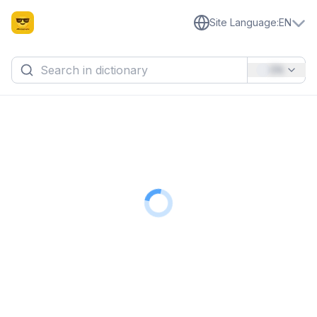
Site Language
:
EN
EN