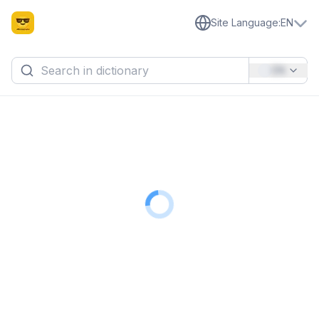
Site Language
:
EN
EN