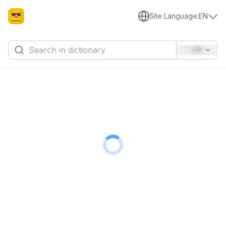
Site Language
:
EN
EN