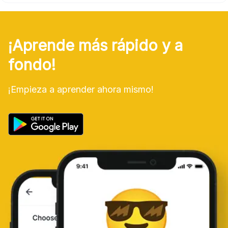
¡Aprende más rápido y a
fondo!
¡Empieza a aprender ahora mismo!