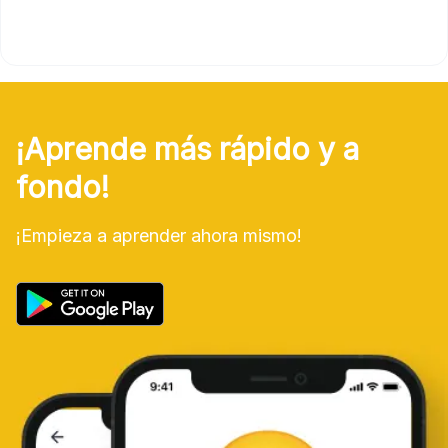
¡Aprende más rápido y a
fondo!
¡Empieza a aprender ahora mismo!