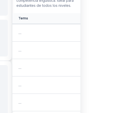
competencia lingüística. Ideal para
estudiantes de todos los niveles.
Terms
....
....
....
....
....