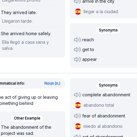
arrive in the city
llegar a la ciudad
They arrived late.
Llegaron tarde.
Synonyms
She arrived home safely.
reach
Ella llegó a casa sana y
salva.
get to
appear
mmatical Info:
Noun (n.)
Synonyms
complete abandonment
he act of giving up or leaving
omething behind
abandono total
fear of abandonment
Other Example
miedo al abandono
The abandonment of the
project was sad.
act of abandonment