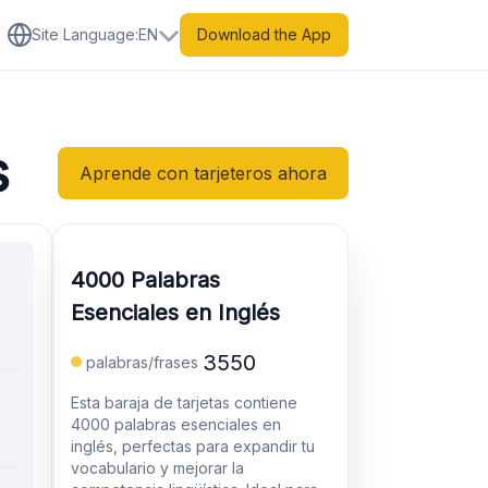
Site Language
:
EN
Download the App
s
Aprende con tarjeteros ahora
4000 Palabras
Esenciales en Inglés
3550
palabras/frases
Esta baraja de tarjetas contiene
4000 palabras esenciales en
inglés, perfectas para expandir tu
vocabulario y mejorar la