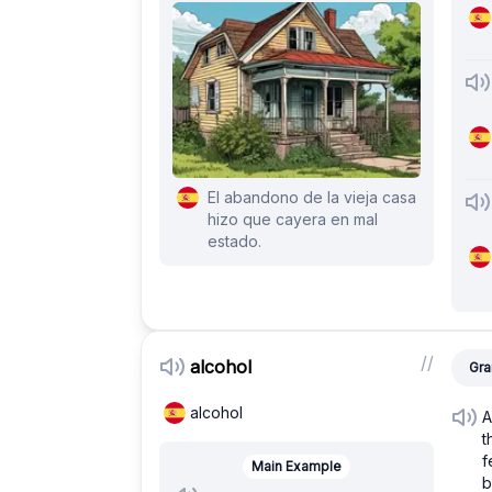
El abandono de la vieja casa
hizo que cayera en mal
estado.
/
/
alcohol
Gra
alcohol
A
t
f
Main Example
b