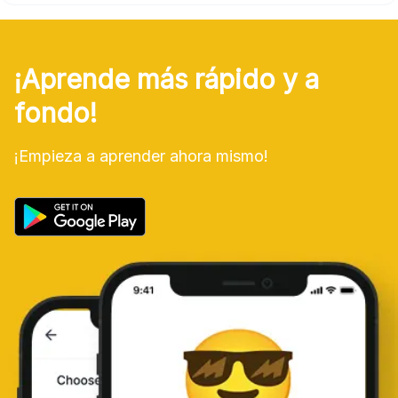
¡Aprende más rápido y a
fondo!
¡Empieza a aprender ahora mismo!