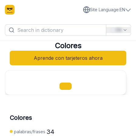
Site Language
:
EN
EN
Colores
Aprende con tarjeteros ahora
Colores
34
palabras/frases