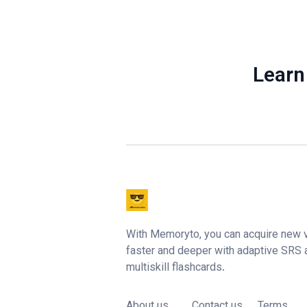
Learn
With Memoryto, you can acquire new 
faster and deeper with adaptive SRS
multiskill flashcards.
About us
Contact us
Terms