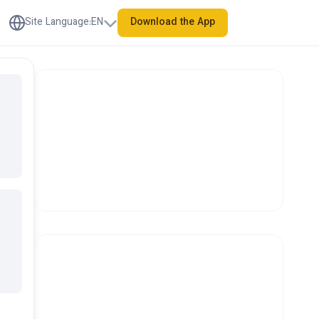
Site Language
:
EN
Download the App