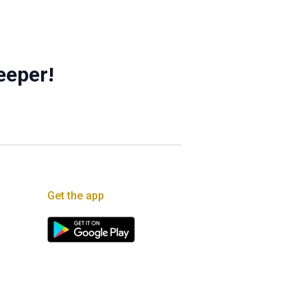
eeper!
Get the app