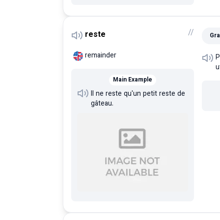
/
/
reste
Gra
remainder
P
u
Main Example
Il ne reste qu'un petit reste de
gâteau.