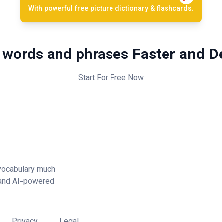
With powerful free picture dictionary & flashcards.
 words and phrases
Faster and D
Start For Free Now
vocabulary much
 and AI-powered
Privacy
Legal