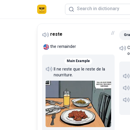
/
/
reste
Gra
the remainder
C
o
Main Example
Il ne reste que le reste de la
nourriture.