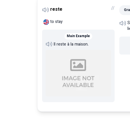
/
/
reste
Gra
to stay
S
l
Main Example
Il reste à la maison.