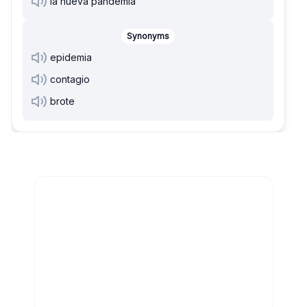
la nueva pandemia
Synonyms
epidemia
contagio
brote