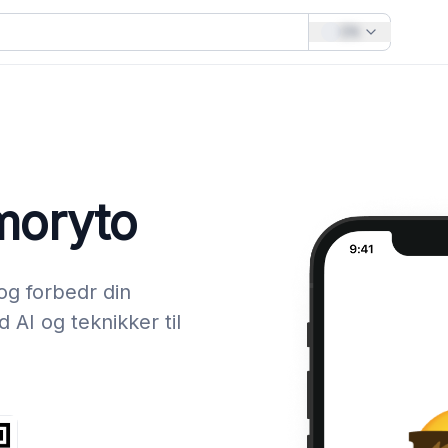
EN
moryto
og forbedr din
 AI og teknikker til