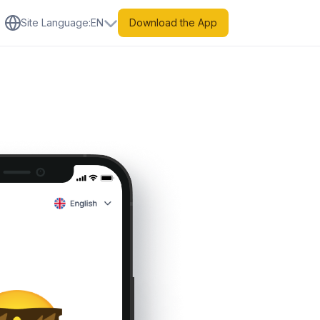
Site Language
:
EN
Download the App