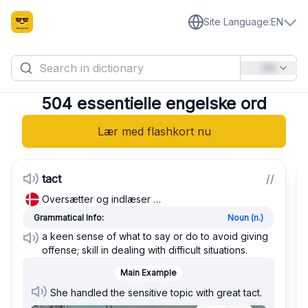
Site Language
:
EN
EN
504 essentielle engelske ord
Lær med flashkort nu
tact
/
/
Oversætter og indlæser …
Grammatical Info:
Noun (n.)
a keen sense of what to say or do to avoid giving
offense; skill in dealing with difficult situations.
Main Example
She handled the sensitive topic with great tact.