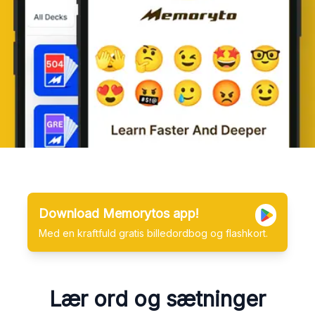
Download Memorytos app!
Med en kraftfuld gratis billedordbog og flashkort.
Lær ord og sætninger