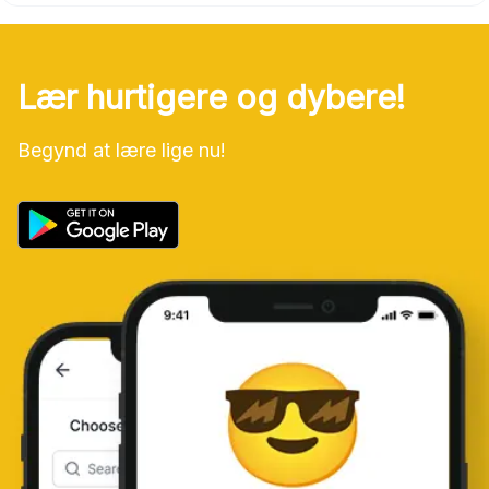
Lær hurtigere og dybere!
Begynd at lære lige nu!