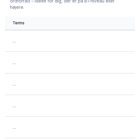
ordforråd – ideelt for dig, der er på B1-niveau eller
højere.
Terms
....
....
....
....
....