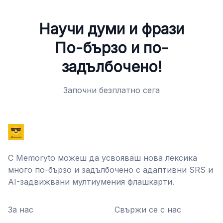
Научи думи и фрази
По-бързо и по-
задълбочено!
Започни безплатно сега
С Memoryto можеш да усвояваш нова лексика
много по-бързо и задълбочено с адаптивни SRS и
AI-задвижвани мултиумения флашкарти.
За нас
Свържи се с нас