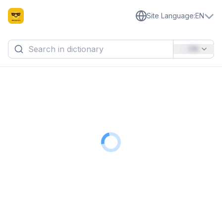
Site Language
:
EN
EN