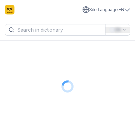
Site Language
:
EN
EN