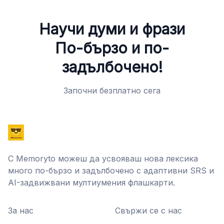
Научи думи и фрази
По-бързо и по-
задълбочено!
Започни безплатно сега
С Memoryto можеш да усвояваш нова лексика
много по-бързо и задълбочено с адаптивни SRS и
AI-задвижвани мултиумения флашкарти.
За нас
Свържи се с нас