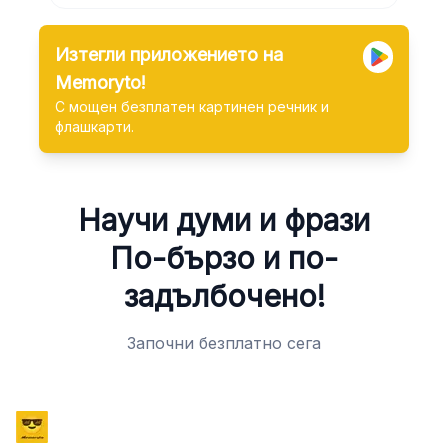
Изтегли приложението на
Memoryto!
С мощен безплатен картинен речник и
флашкарти.
Научи думи и фрази
По-бързо и по-
задълбочено!
Започни безплатно сега