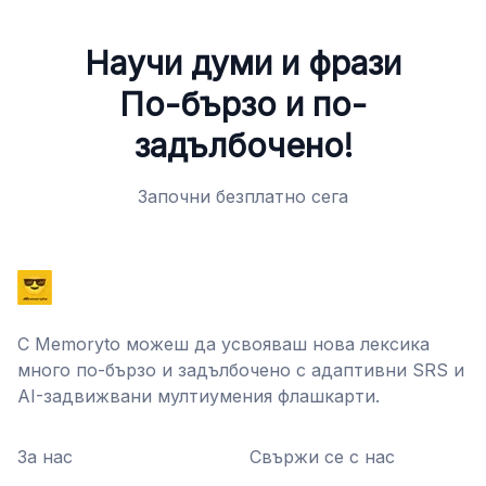
Научи думи и фрази
По-бързо и по-
задълбочено!
Започни безплатно сега
С Memoryto можеш да усвояваш нова лексика
много по-бързо и задълбочено с адаптивни SRS и
AI-задвижвани мултиумения флашкарти.
За нас
Свържи се с нас