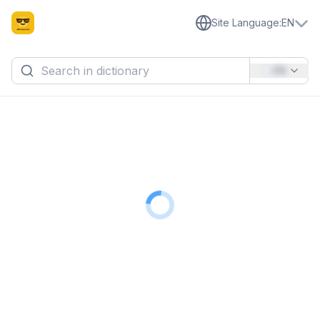
Site Language
:
EN
EN