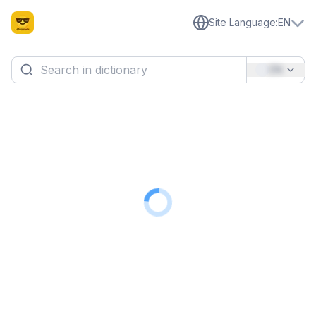
Site Language
:
EN
EN