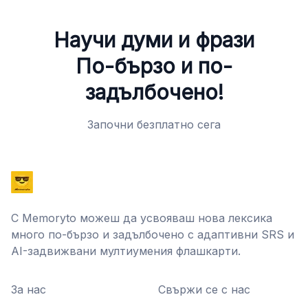
Научи думи и фрази
По-бързо и по-
задълбочено!
Започни безплатно сега
С Memoryto можеш да усвояваш нова лексика
много по-бързо и задълбочено с адаптивни SRS и
AI-задвижвани мултиумения флашкарти.
За нас
Свържи се с нас