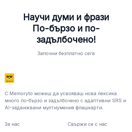
Научи думи и фрази
По-бързо и по-
задълбочено!
Започни безплатно сега
С Memoryto можеш да усвояваш нова лексика
много по-бързо и задълбочено с адаптивни SRS и
AI-задвижвани мултиумения флашкарти.
За нас
Свържи се с нас