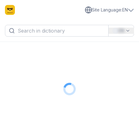
Site Language
:
EN
EN