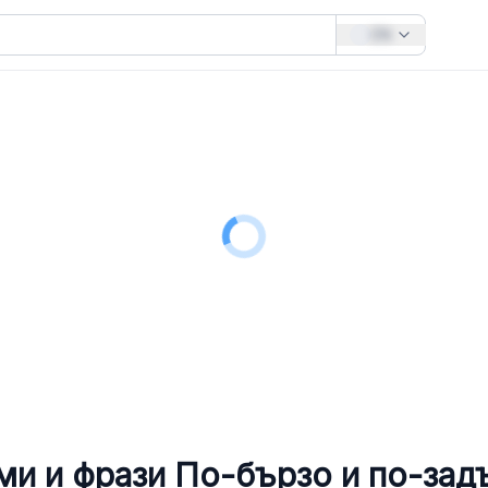
EN
ми и фрази
По-бързо и по-зад