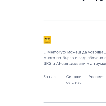
С Memoryto можеш да усвояваш
много по-бързо и задълбочено 
SRS и AI-задвижвани мултиуме
За нас
Свържи
Условия
се с нас