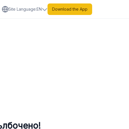
Site Language
:
EN
Download the App
ълбочено!