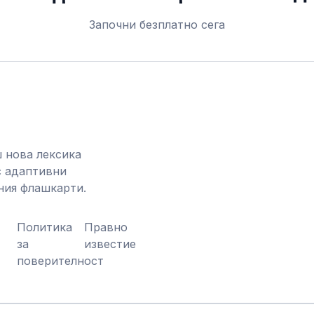
Започни безплатно сега
 нова лексика
с адаптивни
ния флашкарти.
Политика
Правно
за
известие
поверителност