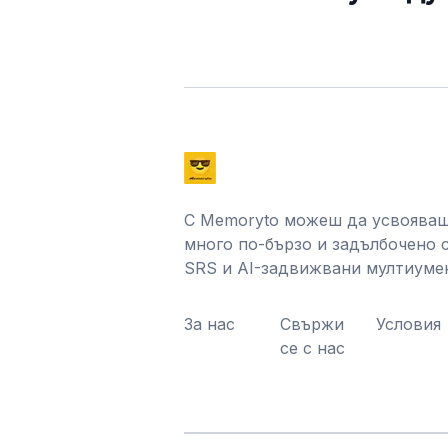
С Memoryto можеш да усвояваш
много по-бързо и задълбочено 
SRS и AI-задвижвани мултиуме
За нас
Свържи
Условия
се с нас