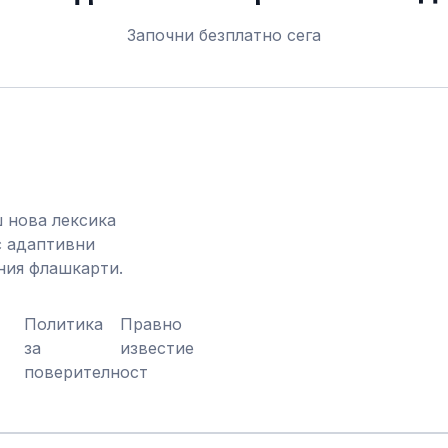
Започни безплатно сега
 нова лексика
с адаптивни
ния флашкарти.
Политика
Правно
за
известие
поверителност