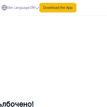
Site Language
:
EN
Download the App
ълбочено!