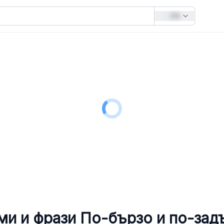
EN
ми и фрази
По-бързо и по-зад