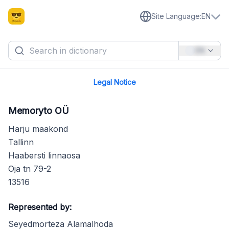
Site Language
:
EN
EN
Legal Notice
Memoryto OÜ
Harju maakond
Tallinn
Haabersti linnaosa
Oja tn 79-2
13516
Represented by:
Seyedmorteza Alamalhoda