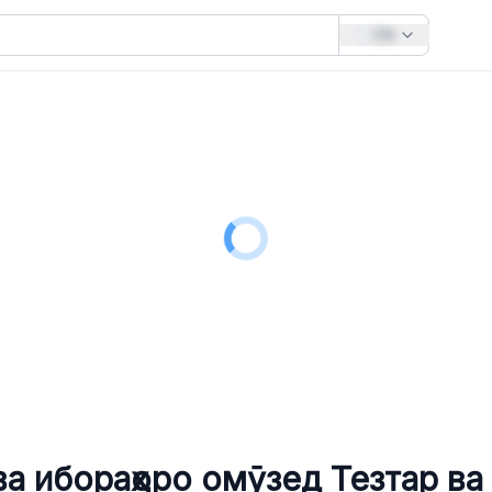
EN
ва ибораҳоро омӯзед
Тезтар ва