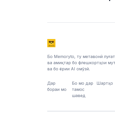
Бо Memoryto, ту метавонӣ луғат
ва амиқтар бо флешкортҳои му
ва бо ёрии AI омӯзӣ.
Дар
Бо мо дар
Шартҳо
бораи мо
тамос
шавед