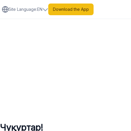
Site Language
:
EN
Download the App
 Чуқуртар!