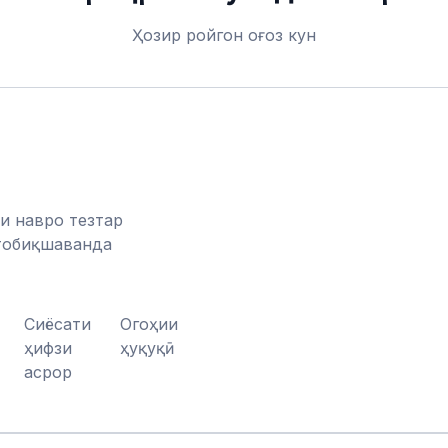
Ҳозир ройгон оғоз кун
и навро тезтар
тобиқшаванда
Сиёсати
Огоҳии
ҳифзи
ҳуқуқӣ
асрор