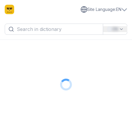
Site Language
:
EN
EN