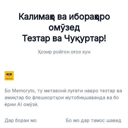
Калимаҳо ва ибораҳоро
омӯзед
Тезтар ва Чуқуртар!
Ҳозир ройгон оғоз кун
Бо Memoryto, ту метавонӣ луғати навро тезтар ва
амиқтар бо флешкортҳои мутобиқшаванда ва бо
ёрии AI омӯзӣ.
Дар бораи мо
Бо мо дар тамос шавед