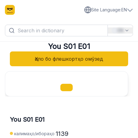
Site Language
:
EN
EN
You S01 E01
Ҳоло бо флешкортҳо омӯзед
You S01 E01
1139
калимаҳо/ибораҳо