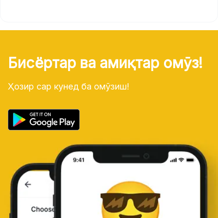
Бисёртар ва амиқтар омӯз!
Ҳозир сар кунед ба омӯзиш!