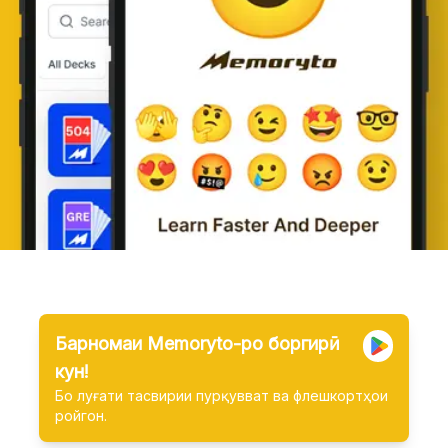
Барномаи Memoryto-ро боргирӣ
кун!
Бо луғати тасвирии пурқувват ва флешкортҳои
ройгон.