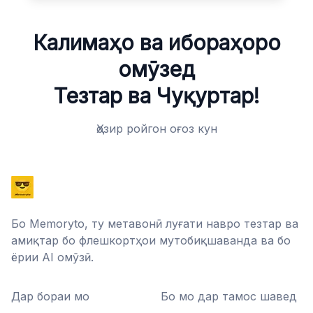
Калимаҳо ва ибораҳоро
омӯзед
Тезтар ва Чуқуртар!
Ҳозир ройгон оғоз кун
Бо Memoryto, ту метавонӣ луғати навро тезтар ва
амиқтар бо флешкортҳои мутобиқшаванда ва бо
ёрии AI омӯзӣ.
Дар бораи мо
Бо мо дар тамос шавед